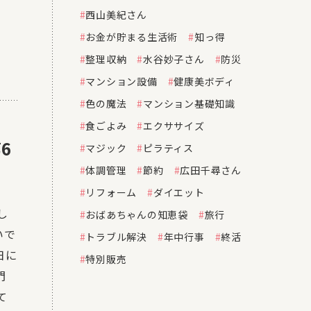
西山美紀さん
お金が貯まる生活術
知っ得
整理収納
水谷妙子さん
防災
マンション設備
健康美ボディ
色の魔法
マンション基礎知識
食ごよみ
エクササイズ
6
マジック
ピラティス
体調管理
節約
広田千尋さん
リフォーム
ダイエット
し
おばあちゃんの知恵袋
旅行
いで
トラブル解決
年中行事
終活
日に
特別販売
門
て