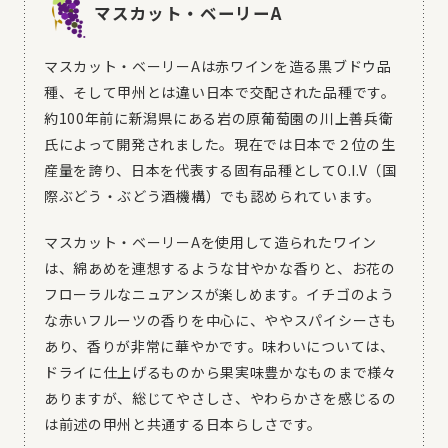
マスカット・ベーリーA
マスカット・ベーリーAは赤ワインを造る黒ブドウ品
種、そして甲州とは違い日本で交配された品種です。
約100年前に新潟県にある岩の原葡萄園の川上善兵衛
氏によって開発されました。現在では日本で２位の生
産量を誇り、日本を代表する固有品種としてO.I.V（国
際ぶどう・ぶどう酒機構）でも認められています。
マスカット・ベーリーAを使用して造られたワイン
は、綿あめを連想するような甘やかな香りと、お花の
フローラルなニュアンスが楽しめます。イチゴのよう
な赤いフルーツの香りを中心に、ややスパイシーさも
あり、香りが非常に華やかです。味わいについては、
ドライに仕上げるものから果実味豊かなものまで様々
ありますが、総じてやさしさ、やわらかさを感じるの
は前述の甲州と共通する日本らしさです。