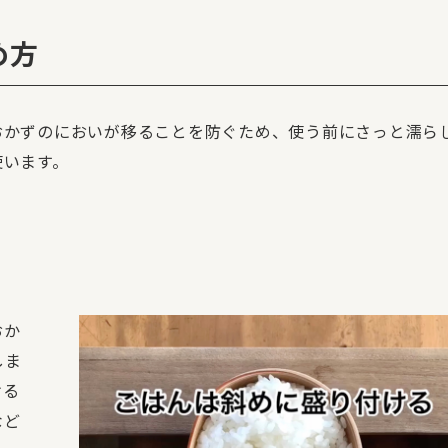
め方
おかずのにおいが移ることを防ぐため、使う前にさっと濡ら
使います。
おか
しま
ける
など