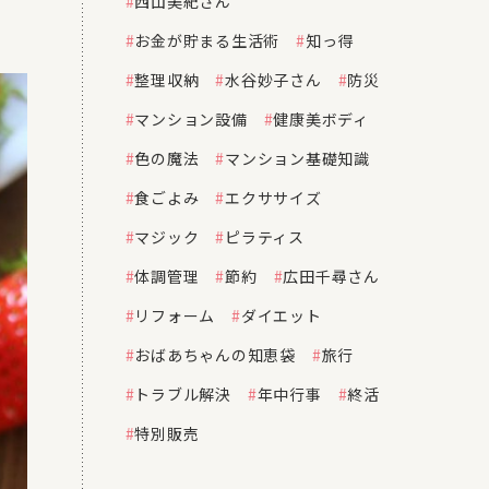
西山美紀さん
お金が貯まる生活術
知っ得
整理収納
水谷妙子さん
防災
マンション設備
健康美ボディ
色の魔法
マンション基礎知識
食ごよみ
エクササイズ
マジック
ピラティス
体調管理
節約
広田千尋さん
リフォーム
ダイエット
おばあちゃんの知恵袋
旅行
トラブル解決
年中行事
終活
特別販売