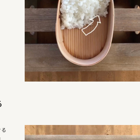
る
ける
ま