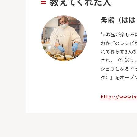
教えてくれた人
母熊（はは
“#お昼が楽し
おかずのレシピが
れて暮らす3人
され、『仕送りご
シェフとなるドッ
グ）』をオープ
https://www.i