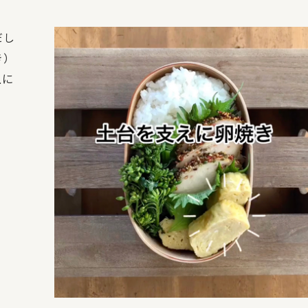
だし
き）
上に