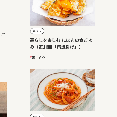
食べる
して
暮らしを楽しむ にほんの食ごよ
み（第16回「精進揚げ」）
食ごよみ
食べる