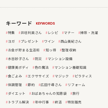
キーワード
KEYWORDS
特集
井垣利英さん
レシピ
マナー
掃除・洗濯
ヨガ
プレゼント
ワイン
西山美紀さん
お金が貯まる生活術
知っ得
整理収納
水谷妙子さん
防災
マンション設備
健康美ボディ
色の魔法
マンション基礎知識
食ごよみ
エクササイズ
マジック
ピラティス
体調管理
節約
広田千尋さん
リフォーム
ダイエット
おばあちゃんの知恵袋
旅行
トラブル解決
年中行事
終活
特別販売