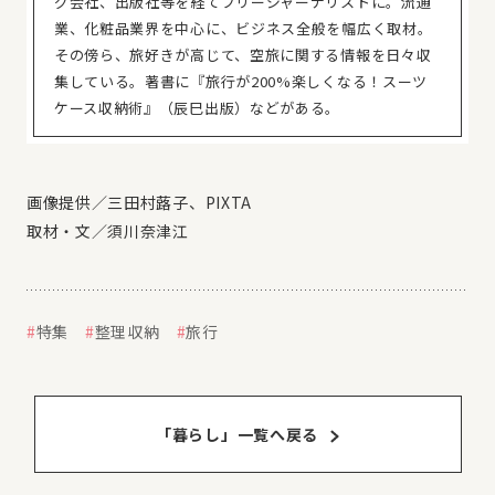
グ会社、出版社等を経てフリージャーナリストに。流通
業、化粧品業界を中心に、ビジネス全般を幅広く取材。
その傍ら、旅好きが高じて、空旅に関する情報を日々収
集している。著書に『旅行が200%楽しくなる！スーツ
ケース収納術』（辰巳出版）などがある。
画像提供／三田村蕗子、PIXTA
取材・文／須川奈津江
特集
整理収納
旅行
「暮らし」⼀覧へ戻る