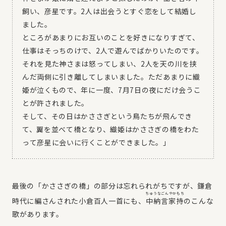
飼い、彦星です。2人は出会うとすぐ恋をして結婚し
ました。
ところがあまりにお互いのことを好きになりすぎて、
仕事はそっちのけで、2人で遊んでばかりいたのです。
それを見た神さまは怒ってしまい、2人を天の川を挟
んだ両側に引き離してしまいました。ただあまりに織
姫が泣くもので、年に一度、7月7日の夜にだけ会うこ
とが許されました。
そして、その日はかささぎという鳥たちが飛んでき
て、翼を並べて橋となり、織姫はかささぎの橋をわた
って彦星に会いに行くことができました。」
最後の「かささぎの橋」の部分は忘れられがちですが、鎌倉
ちゅうなごんやかもち
時代に編さんされた小倉百人一首にも、
中納言家持
のこんな
歌があります。