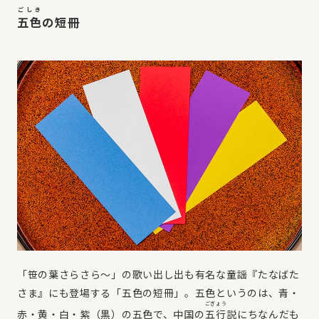
ごしき
五色
の短冊
「笹の葉さらさら～」の歌い出し出も有名な童謡『たなばた
さま』にも登場する「五色の短冊」。五色というのは、青・
ごぎょう
赤・黄・白・紫（黒）の五色で、中国の
五行
説にちなんだも