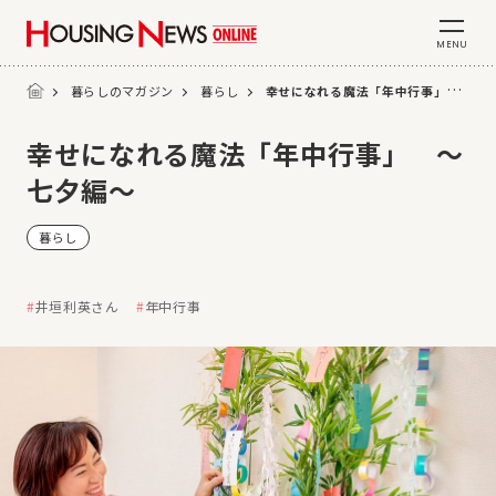
MENU
暮らしのマガジン
暮らし
幸せになれる魔法「年中行事」 ～七
幸せになれる魔法「年中行事」 ～
七夕編～
暮らし
井垣利英さん
年中行事