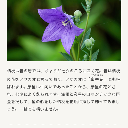
桔梗は昔の暦では、ちょうど七夕のころに咲く花。昔は桔梗
けんぎゅうか
の花をアサガオと言っており、アサガオは「
牽牛花
」とも呼
ばれます。彦星は牛飼いであったことから、彦星の花とさ
れ、七夕によく飾られます。織姫と彦星のロマンチックな再
会を祝して、星の形をした桔梗を花瓶に挿して飾ってみまし
ょう。一輪でも構いません。