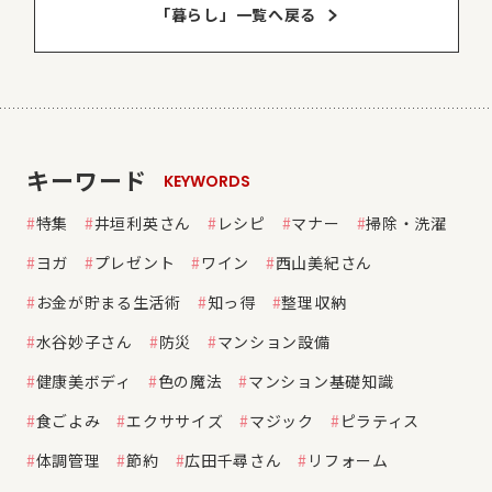
「暮らし」⼀覧へ戻る
キーワード
KEYWORDS
特集
井垣利英さん
レシピ
マナー
掃除・洗濯
ヨガ
プレゼント
ワイン
西山美紀さん
お金が貯まる生活術
知っ得
整理収納
水谷妙子さん
防災
マンション設備
健康美ボディ
色の魔法
マンション基礎知識
食ごよみ
エクササイズ
マジック
ピラティス
体調管理
節約
広田千尋さん
リフォーム