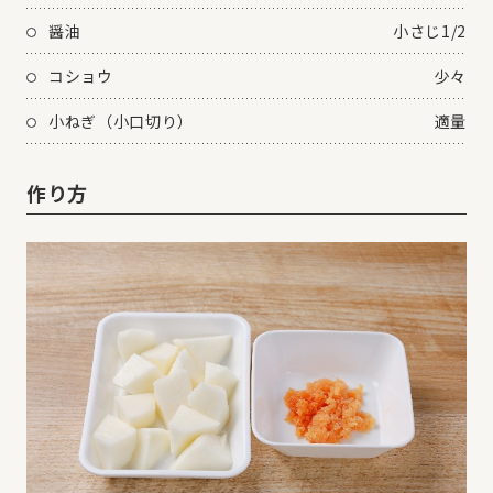
醤油
小さじ1/2
コショウ
少々
小ねぎ（小口切り）
適量
作り方