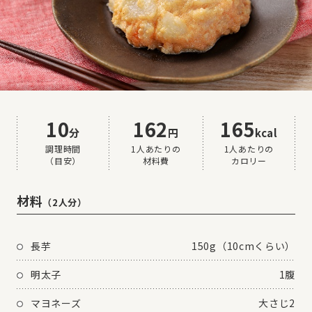
10
162
165
分
円
kcal
調理時間
1⼈あたりの
1⼈あたりの
（⽬安）
材料費
カロリー
材料
（2人分）
長芋
150g（10cmくらい）
明太子
1腹
マヨネーズ
大さじ2