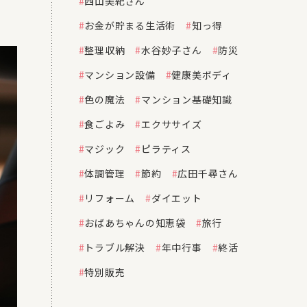
西山美紀さん
お金が貯まる生活術
知っ得
整理収納
水谷妙子さん
防災
マンション設備
健康美ボディ
色の魔法
マンション基礎知識
食ごよみ
エクササイズ
マジック
ピラティス
体調管理
節約
広田千尋さん
リフォーム
ダイエット
おばあちゃんの知恵袋
旅行
トラブル解決
年中行事
終活
特別販売