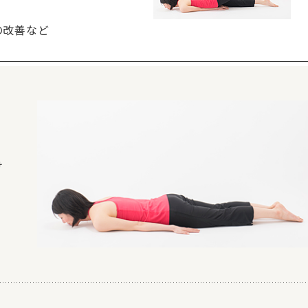
の改善など
両
け