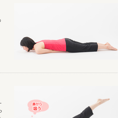
の
ー
つ