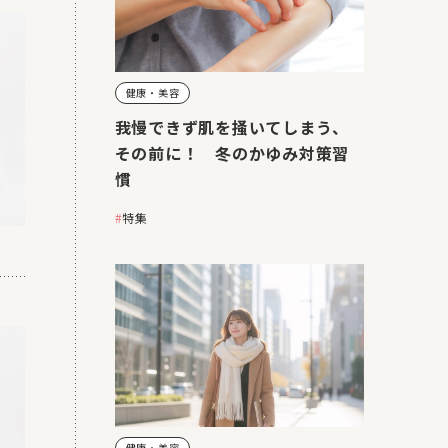
健康・美容
我慢できず肌を掻いてしまう、
その前に！ 冬のかゆみ対策習
慣
特集
健康・美容