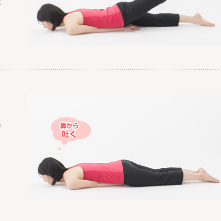
ば
リ
～