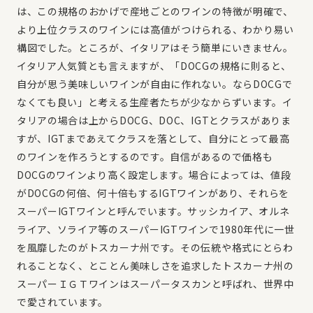
は、この規格のおかげで産地ごとのワインの特徴が明確で、
より上位クラスのワインには高値がつけられる、わかり易い
構図でした。ところが、イタリアはそう簡単にいきません。
イタリア人気質とも言えますが、「DOCGの規格に則ると、
自分が思う美味しいワインが自由に作れない。ならDOCGで
なくても良い」と考える生産者たちが少なからずいます。イ
タリアの場合は上からDOCG、DOC、IGTとクラスがありま
すが、IGTまであえてクラスを落として、自分にとって最高
のワインを作ろうとするのです。自信があるので価格も
DOCGのワインより高く設定します。場合によっては、値段
がDOCGの何倍、何十倍もするIGTワインがあり、それらを
スーパーIGTワインと呼んでいます。サッシカイア、オルネ
ライア、ソライア等のスーパーIGTワインで1980年代に一世
を風靡したのがトスカーナ州です。その伝統や格式にとらわ
れることなく、とことん美味しさを追求したトスカーナ州の
スーパーＩＧＴワインはスーパータスカンと呼ばれ、世界中
で愛されています。