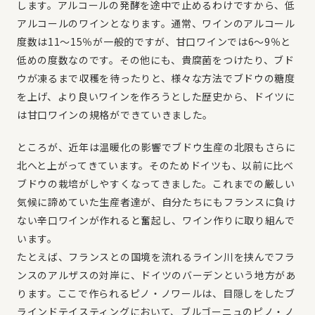
します。アルコールの発酵を途中で止めるわけですから、低
アルコールのワインとなります。通常、ワインのアルコール
度数は11〜15％が一般的ですが、甘口ワインでは6〜9％と
低めの度数なのです。その他にも、貴腐菌をつけたり、ブド
ウが凍るまで収穫を待ったりと、様々な方法でブドウの糖度
を上げ、より良いワインを作ろうとした歴史から、ドイツに
は甘口ワインの規格ができていきました。
ところが、近年は温暖化の影響でブドウ生産の北限もさらに
北へと上がってきています。そのためドイツも、以前に比べ
ブドウの栽培がしやすくなってきました。これまでの厳しい
気候に諦めていた生産者達が、自分たちにもフランスに負け
ない辛口ワインが作れると奮起し、ワイン作りに取り組んで
います。
たとえば、フランスとの国境を流れるライン川を挟んでフラ
ンスのアルザスの対岸に、ドイツのバーデンという地方があ
ります。ここで作られるピノ・ノワールは、目隠しをしたブ
ラインドテイスティングにおいて、ブルゴーニュのピノ・ノ