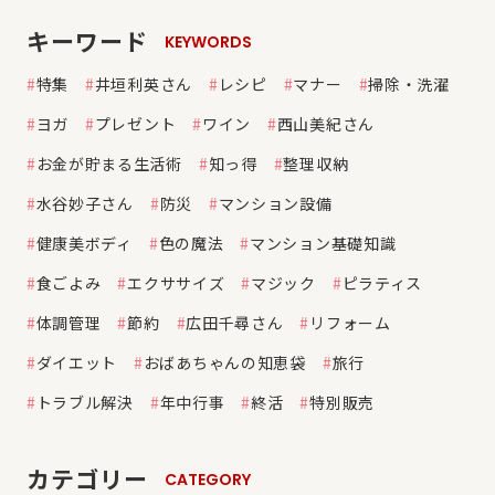
キーワード
KEYWORDS
特集
井垣利英さん
レシピ
マナー
掃除・洗濯
ヨガ
プレゼント
ワイン
西山美紀さん
お金が貯まる生活術
知っ得
整理収納
水谷妙子さん
防災
マンション設備
健康美ボディ
色の魔法
マンション基礎知識
食ごよみ
エクササイズ
マジック
ピラティス
体調管理
節約
広田千尋さん
リフォーム
ダイエット
おばあちゃんの知恵袋
旅行
トラブル解決
年中行事
終活
特別販売
カテゴリー
CATEGORY